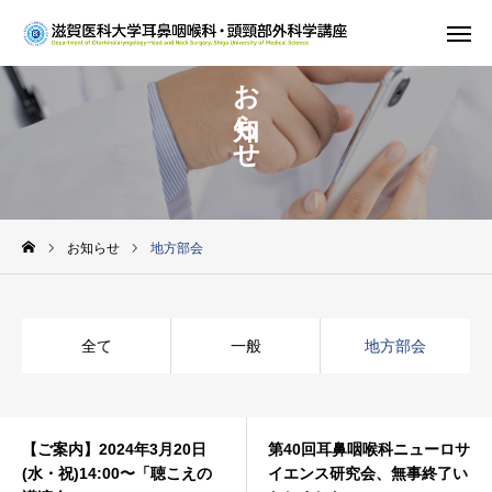
お知らせ
ホーム
教室紹介
診療案内
お知らせ
地方部会
研究
学生・研修医の方
全て
一般
地方部会
お知らせ
【ご案内】2024年3月20日
第40回耳鼻咽喉科ニューロサ
(水・祝)14:00〜「聴こえの
イエンス研究会、無事終了い