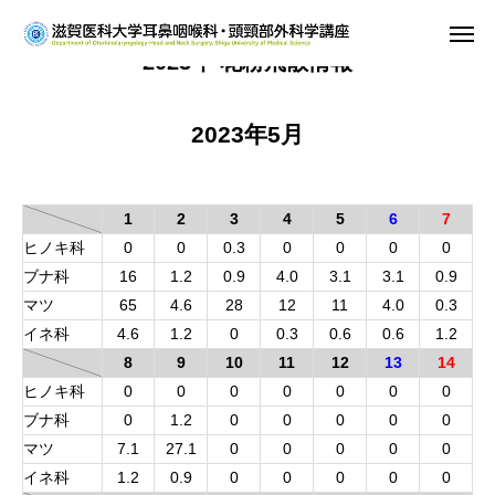
2023年 花粉飛散情報
ホーム
2023年5月
教室紹介
診療案内
1
2
3
4
5
6
7
ヒノキ科
0
0
0.3
0
0
0
0
研究
ブナ科
16
1.2
0.9
4.0
3.1
3.1
0.9
マツ
65
4.6
28
12
11
4.0
0.3
学生・研修医の方
イネ科
4.6
1.2
0
0.3
0.6
0.6
1.2
8
9
10
11
12
13
14
お知らせ
ヒノキ科
0
0
0
0
0
0
0
ブナ科
0
1.2
0
0
0
0
0
マツ
7.1
27.1
0
0
0
0
0
イネ科
1.2
0.9
0
0
0
0
0