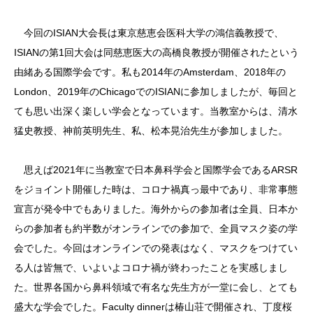
今回のISIAN大会長は東京慈恵会医科大学の鴻信義教授で、
ISIANの第1回大会は同慈恵医大の高橋良教授が開催されたという
由緒ある国際学会です。私も2014年のAmsterdam、2018年の
London、2019年のChicagoでのISIANに参加しましたが、毎回と
ても思い出深く楽しい学会となっています。当教室からは、清水
猛史教授、神前英明先生、私、松本晃治先生が参加しました。
思えば2021年に当教室で日本鼻科学会と国際学会であるARSR
をジョイント開催した時は、コロナ禍真っ最中であり、非常事態
宣言が発令中でもありました。海外からの参加者は全員、日本か
らの参加者も約半数がオンラインでの参加で、全員マスク姿の学
会でした。今回はオンラインでの発表はなく、マスクをつけてい
る人は皆無で、いよいよコロナ禍が終わったことを実感しまし
た。世界各国から鼻科領域で有名な先生方が一堂に会し、とても
盛大な学会でした。Faculty dinnerは椿山荘で開催され、丁度桜