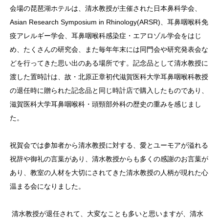
会場の琵琶湖ホテルは、清水教授が主催された日本鼻科学会、
Asian Research Symposium in Rhinology(ARSR)、耳鼻咽喉科免
疫アレルギー学会、耳鼻咽喉科感染症・エアロゾル学会をはじ
め、たくさんの研究会、また毎年年末には同門会や研究発表会な
どを行ってきた思い出のある場所です。記念品として清水教授に
渡した置時計は、故・北原正章初代滋賀医科大学耳鼻咽喉科教授
の退任時に贈られた記念品と同じ時計店で購入したものであり、
滋賀医科大学耳鼻咽喉科・頭頸部外科の歴史の重みを感じまし
た。
祝賀会では参加者から清水教授に対する、愛とユーモアが溢れる
祝辞や御礼の言葉があり、清水教授からも多くの感謝のお言葉が
あり、教室の人材を大切にされてきた清水教授の人柄が現れた心
温まる会になりました。
清水教授が退任されて、大変なことも多いと思いますが、清水