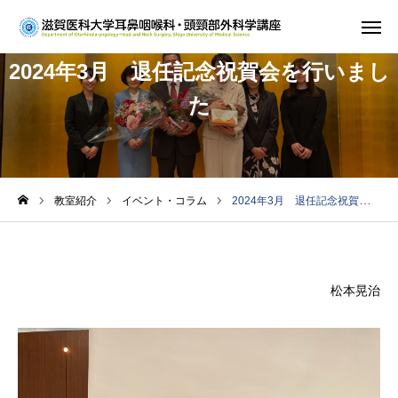
2024年3月 退任記念祝賀会を行いまし
ホーム
た
教室紹介
診療案内
教室紹介
イベント・コラム
2024年3月 退任記念祝賀会を行いました
研究
学生・研修医の方
松本晃治
お知らせ